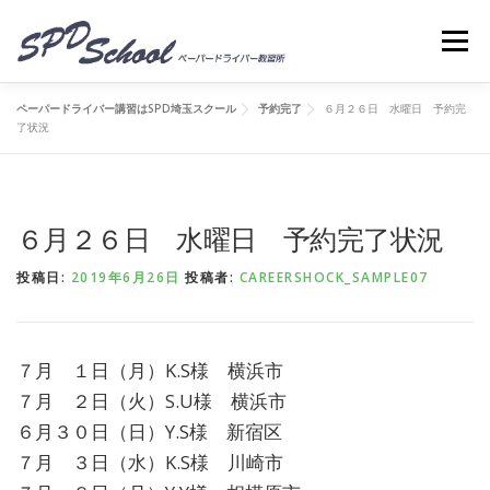
コンテンツへスキップ
メニ
ペーパードライバー講習はSPD埼玉スクール
予約完了
６月２６日 水曜日 予約完
了状況
６月２６日 水曜日 予約完了状況
投稿日:
2019年6月26日
投稿者:
CAREERSHOCK_SAMPLE07
７月 １日（月）K.S様 横浜市
７月 ２日（火）S.U様 横浜市
６月３０日（日）Y.S様 新宿区
７月 ３日（水）K.S様 川崎市