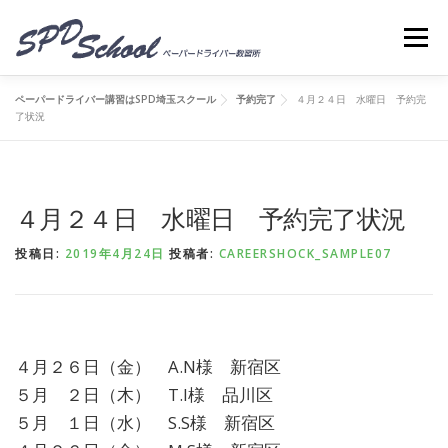
コンテンツへスキップ
メニ
ペーパードライバー講習はSPD埼玉スクール
予約完了
４月２４日 水曜日 予約完
了状況
４月２４日 水曜日 予約完了状況
投稿日:
2019年4月24日
投稿者:
CAREERSHOCK_SAMPLE07
４月２６日（金） A.N様 新宿区
５月 ２日（木） T.I様 品川区
５月 １日（水） S.S様 新宿区